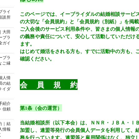
ブライ
このページでは、イーブライダルの結婚相談サービ
相談所
の大切な「会員規約」と「会員規約（別紙）」を掲載
ご入会後のサービス利用条件や、皆さまの個人情報
｜大田
の義務や責任について、安心して活動していただけ
ーブラ
ます。
全ガイ
はじめて婚活をされる方も、すでに活動中の方も、
確認ください。
ーブラ
なご縁
個人情
会 員 規 約
田の結
ライダ
手紹介
第
1
条（会の運営）
・信頼
当結婚相談所（以下本会）は、ＮＮＲ・ＪＢＡ・Ｉ
約｜結
加盟し、連盟等発行の会員個人データを利用して、
人情報
く
務を行っています。連盟等と雇用関係はなく、独立