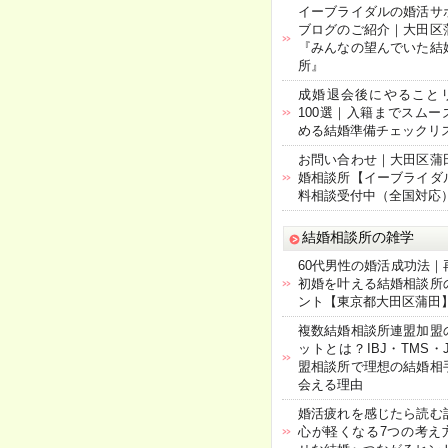
イーブライダルの婚活サ
ブログのご紹介｜大田区
『みんなの望んでいた結
所』
成婚退会後にやること
100選｜入籍までスムー
める結婚準備チェックリ
お問い合わせ｜大田区蒲
婚相談所【イーブライダ
料相談受付中（全国対応
結婚相談所の雑学
60代男性の婚活成功法｜
初婚を叶える結婚相談所
ント【東京都大田区蒲田
複数結婚相談所連盟加盟
ットとは？IBJ・TMS・
盟相談所で理想の結婚相
会える理由
婚活疲れを感じたら読む
心が軽くなる7つの考え