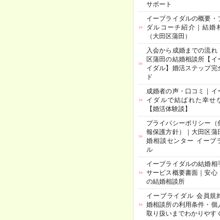
サポート
イーブライダルの概要・
ダルコーチ紹介｜結婚
（大田区蒲田）
入会から成婚までの流れ
区蒲田の結婚相談所【イ
イダル】婚活ステップ完
ド
成婚者の声・口コミ｜イ
イダルで結ばれた幸せ
【婚活体験談】
プライバシーポリシー（
報保護方針）｜大田区蒲
婚相談センター イーブ
ル
イーブライダルの結婚相
サービス概要書面｜安心
の結婚相談所
イーブライダル 会員規
婚相談所の利用条件・個
取り扱いまでわかりやす