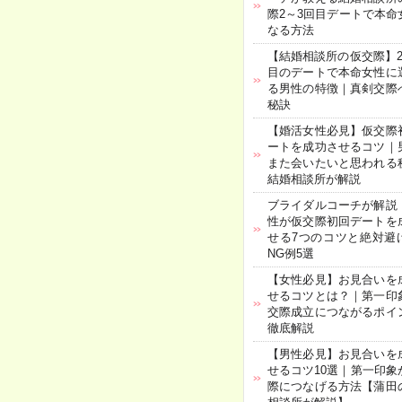
際2～3回目デートで本命
なる方法
【結婚相談所の仮交際】2
目のデートで本命女性に
る男性の特徴｜真剣交際
秘訣
【婚活女性必見】仮交際
ートを成功させるコツ｜
また会いたいと思われる
結婚相談所が解説
ブライダルコーチが解説
性が仮交際初回デートを
せる7つのコツと絶対避
NG例5選
【女性必見】お見合いを
せるコツとは？｜第一印
交際成立につながるポイ
徹底解説
【男性必見】お見合いを
せるコツ10選｜第一印象
際につなげる方法【蒲田