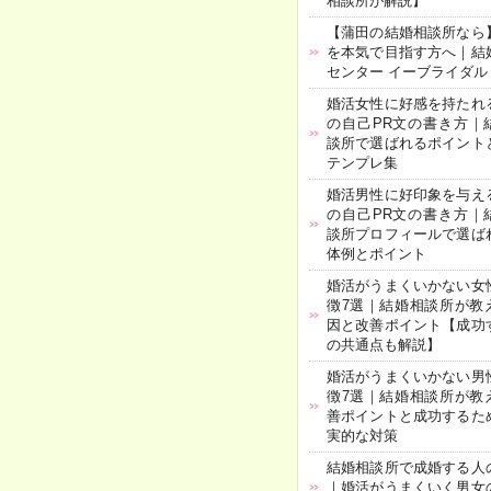
相談所が解説】
【蒲田の結婚相談所なら
を本気で目指す方へ｜結
センター イーブライダル
婚活女性に好感を持たれ
の自己PR文の書き方｜
談所で選ばれるポイント
テンプレ集
婚活男性に好印象を与え
の自己PR文の書き方｜
談所プロフィールで選ば
体例とポイント
婚活がうまくいかない女
徴7選｜結婚相談所が教
因と改善ポイント【成功
の共通点も解説】
婚活がうまくいかない男
徴7選｜結婚相談所が教
善ポイントと成功するた
実的な対策
結婚相談所で成婚する人
｜婚活がうまくいく男女