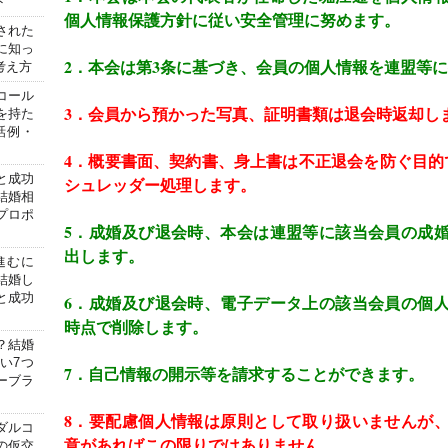
ト
個人情報保護方針に従い安全管理に努めます。
された
に知っ
2
．本会は第
3
条に基づき、会員の個人情報を連盟等に
考え方
コール
3
．会員から預かった写真、証明書類は退会時返却し
を持た
話例・
4
．概要書面、契約書、身上書は不正退会を防ぐ目的
と成功
シュレッダー処理します。
結婚相
プロポ
5
．成婚及び退会時、本会は連盟等に該当会員の成
出します。
進むに
結婚し
と成功
6
．成婚及び退会時、電子データ上の該当会員の個
時点で削除します。
？結婚
い7つ
7
．自己情報の開示等を請求することができます。
ーブラ
8
．要配慮個人情報は原則として取り扱いませんが
ダルコ
意があればこの限りではありません。
の仮交