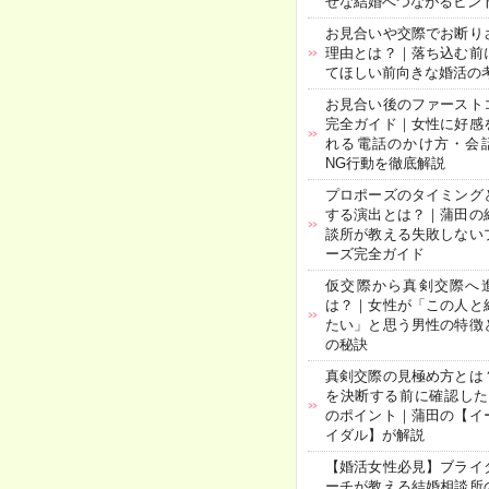
せな結婚へつながるヒン
お見合いや交際でお断り
理由とは？｜落ち込む前
てほしい前向きな婚活の
お見合い後のファースト
完全ガイド｜女性に好感
れる電話のかけ方・会
NG行動を徹底解説
プロポーズのタイミング
する演出とは？｜蒲田の
談所が教える失敗しない
ーズ完全ガイド
仮交際から真剣交際へ
は？｜女性が「この人と
たい」と思う男性の特徴
の秘訣
真剣交際の見極め方とは
を決断する前に確認した
のポイント｜蒲田の【イ
イダル】が解説
【婚活女性必見】ブライ
ーチが教える結婚相談所