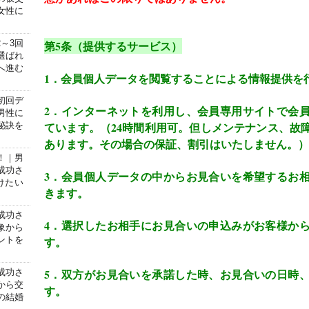
女性に
～3回
第
5
条（提供するサービス）
選ばれ
へ進む
1
．会員個人データを閲覧することによる情報提供を
初回デ
2
．インターネットを利用し、会員専用サイトで会
男性に
ています。（
24
時間利用可。但しメンテナンス、故
秘訣を
あります。その場合の保証、割引はいたしません。）
！｜男
成功さ
3
．会員個人データの中からお見合いを希望するお
けたい
きます。
成功さ
4
．選択したお相手にお見合いの申込みがお客様か
象から
す。
ントを
5
．双方がお見合いを承諾した時、お見合いの日時
成功さ
から交
す。
の結婚