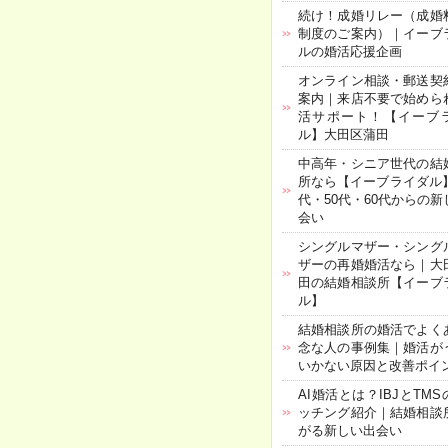
続け！成婚リレー（成婚
制度のご案内）｜イーブ
ルの婚活応援企画
オンライン相談・郵送契
案内｜来店不要で始めら
活サポート！【イーブ
ル】大田区蒲田
中高年・シニア世代の結
所なら【イーブライダル】
代・50代・60代からの新
会い
シングルマザー・シング
ザーの再婚婚活なら｜大
田の結婚相談所【イーブ
ル】
結婚相談所の婚活でよく
念な人の事例集｜婚活が
いかない原因と改善ポイ
AI婚活とは？IBJとTMS
ッチング紹介｜結婚相談
がる新しい出会い