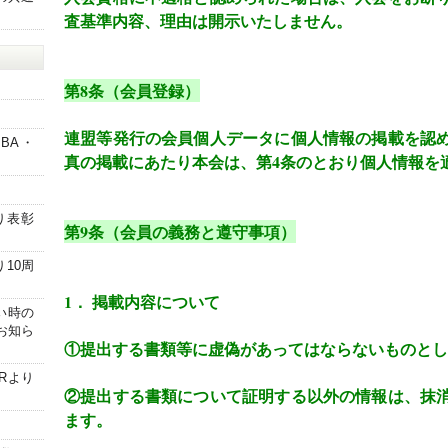
査基準内容、理由は開示いたしません。
第
8
条（会員登録）
）
連盟等発行の会員個人データに個人情報の掲載を認
JBA・
真の掲載にあたり本会は、第
4
条のとおり個人情報を
り表彰
第
9
条（会員の義務と遵守事項）
り10周
1
． 掲載内容について
合い時の
お知ら
①
提出する書類等に虚偽があってはならないものとし
NRより
②
提出する書類について証明する以外の情報は、抹
ます。