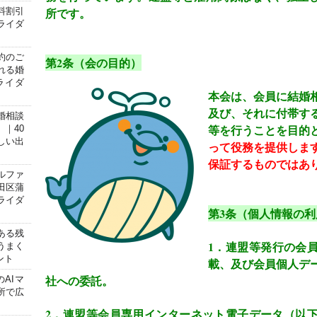
所です。
料割引
ライダ
約のご
第
2
条（会の目的）
れる婚
ライダ
本会は、会員に結婚
及び、それに付帯す
婚相談
等を行うことを目的
｜40
しい出
って役務を提供しま
保証するものではあ
ルファ
田区蒲
ライダ
第
3
条（個人情報の利
ある残
1
．連盟等発行の会
うまく
ント
載、及び会員個人デ
社への委託。
のAIマ
所で広
2
．連盟等会員専用インターネット電子データ（以