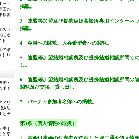
ポート
掲載。
蒲田の
婚相談
3
．連盟等加盟及び提携結婚相談所専用インターネ
掲載。
リスト
ズに進
スト
4
．会員への閲覧。入会希望者への閲覧。
田の結
ル】無
5
．連盟等加盟結婚相談所及び提携結婚相談所間で
）
し。
6
．連盟等加盟結婚相談所及び提携結婚相談所間の
再婚・
閲覧及び交換、貸し出し。
のポイ
】
7
．パーティ参加者名簿への掲載。
のメリ
JBA加
手と出
第
4
条（個人情報の取扱）
記事｜
方と幸
1
．本会は本会の代表者が任命した堀江通を個人情