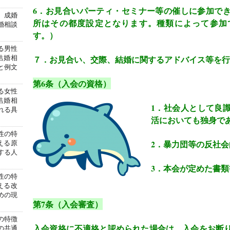
6
．お見合いパーティ・セミナー等の催しに参加で
】成婚
所はその都度設定となります。種類によって参加
婚相談
す。）
る男性
７．お見合い、交際、結婚に関するアドバイス等を行
結婚相
と例文
第
6
条（入会の資格）
る女性
結婚相
1
．社会人として良
れる具
活においても独身で
性の特
2
．暴力団等の反社会
える原
する人
3
．本会が定めた書類
性の特
える改
めの現
第
7
条（入会審査）
の特徴
入会資格に不適格と認められた場合は、入会をお断
の共通