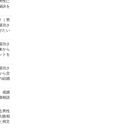
男性に
秘訣を
！｜男
成功さ
けたい
成功さ
象から
ントを
成功さ
から交
の結婚
】成婚
婚相談
る男性
結婚相
と例文