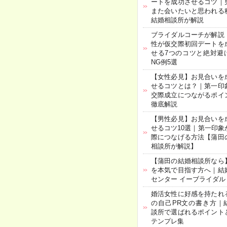
ートを成功させるコツ｜
また会いたいと思われる
結婚相談所が解説
ブライダルコーチが解説
性が仮交際初回デートを
せる7つのコツと絶対避
NG例5選
【女性必見】お見合いを
せるコツとは？｜第一印
交際成立につながるポイ
徹底解説
【男性必見】お見合いを
せるコツ10選｜第一印象
際につなげる方法【蒲田
相談所が解説】
【蒲田の結婚相談所なら
を本気で目指す方へ｜結
センター イーブライダル
婚活女性に好感を持たれ
の自己PR文の書き方｜
談所で選ばれるポイント
テンプレ集