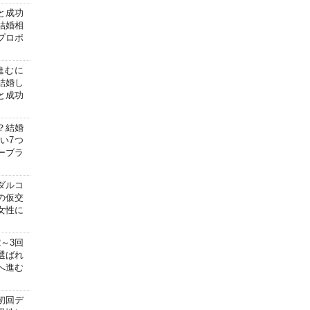
と成功
結婚相
プロポ
進むに
結婚し
と成功
？結婚
い7つ
ーブラ
ダルコ
の仮交
女性に
～3回
選ばれ
へ進む
初回デ