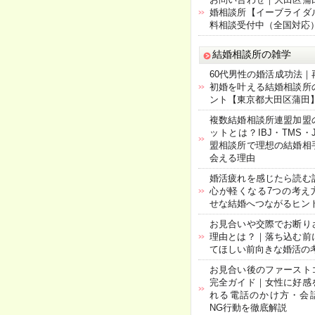
婚相談所【イーブライダ
料相談受付中（全国対応
結婚相談所の雑学
60代男性の婚活成功法｜
初婚を叶える結婚相談所
ント【東京都大田区蒲田
複数結婚相談所連盟加盟
ットとは？IBJ・TMS・
盟相談所で理想の結婚相
会える理由
婚活疲れを感じたら読む
心が軽くなる7つの考え
せな結婚へつながるヒン
お見合いや交際でお断り
理由とは？｜落ち込む前
てほしい前向きな婚活の
お見合い後のファースト
完全ガイド｜女性に好感
れる電話のかけ方・会
NG行動を徹底解説