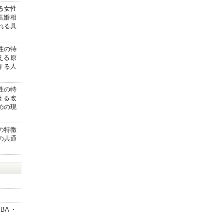
る女性
結婚相
れる具
性の特
える原
する人
性の特
える改
めの現
の特徴
の共通
）
JBA・