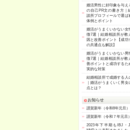
婚活男性に好印象を与え
の自己PR文の書き方｜
談所プロフィールで選ば
体例とポイント
婚活がうまくいかない女
徴7選｜結婚相談所が教
因と改善ポイント【成功
の共通点も解説】
婚活がうまくいかない男
徴7選｜結婚相談所が教
善ポイントと成功するた
実的な対策
結婚相談所で成婚する人
｜婚活がうまくいく男女
点とは？
お知らせ
謹賀新年（令和8年元旦）
謹賀新年（令和７年元旦
2023年下半期もIBJ・