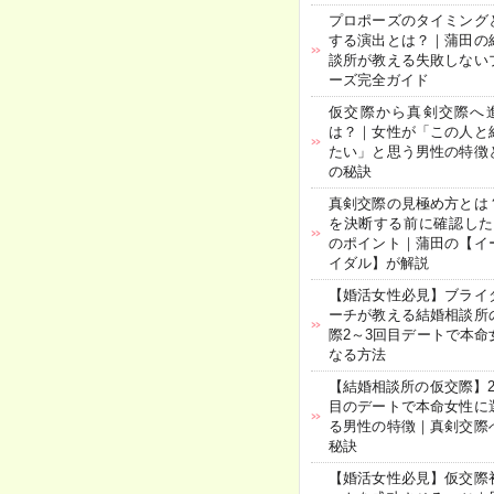
プロポーズのタイミング
する演出とは？｜蒲田の
談所が教える失敗しない
ーズ完全ガイド
仮交際から真剣交際へ
は？｜女性が「この人と
たい」と思う男性の特徴
の秘訣
真剣交際の見極め方とは
を決断する前に確認した
のポイント｜蒲田の【イ
イダル】が解説
【婚活女性必見】ブライ
ーチが教える結婚相談所
際2～3回目デートで本命
なる方法
【結婚相談所の仮交際】2
目のデートで本命女性に
る男性の特徴｜真剣交際
秘訣
【婚活女性必見】仮交際