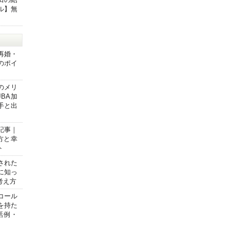
ル】無
）
再婚・
のポイ
】
のメリ
JBA加
手と出
記事｜
方と幸
ト
された
に知っ
考え方
コール
を持た
話例・