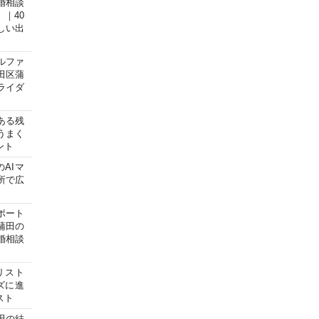
婚相談
｜40
しい出
ルファ
田区蒲
ライダ
ある残
うまく
ント
のAIマ
所で広
ポート
蒲田の
婚相談
リスト
ズに進
スト
田の結