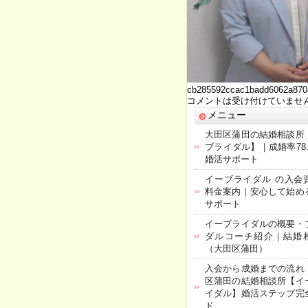
cb285592ccac1badd6062a870
コメントは受け付けていませ
メニュー
大田区蒲田の結婚相談所
ブライダル】｜成婚率78.
婚活サポート
イーブライダル の入会
料金案内｜安心して始め
サポート
イーブライダルの概要・
ダルコーチ紹介｜結婚
（大田区蒲田）
入会から成婚までの流れ
区蒲田の結婚相談所【イ
イダル】婚活ステップ完
ド