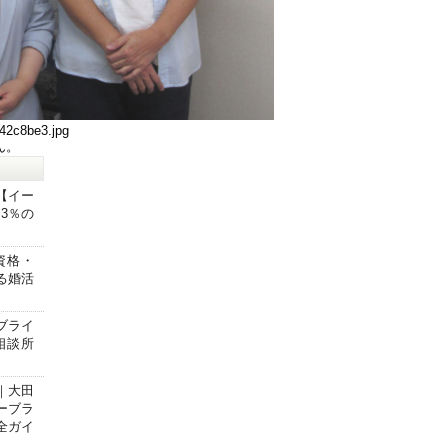
42c8be3.jpg
ん。
【イー
3％の
資格・
る婚活
ブライ
相談所
｜大田
ーブラ
全ガイ