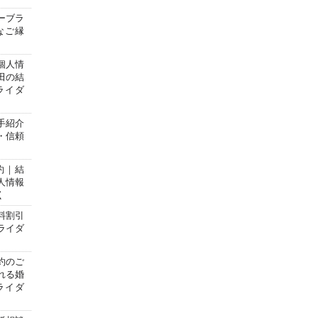
ーブラ
なご縁
個人情
田の結
ライダ
手紹介
・信頼
約｜結
人情報
く
料割引
ライダ
約のご
れる婚
ライダ