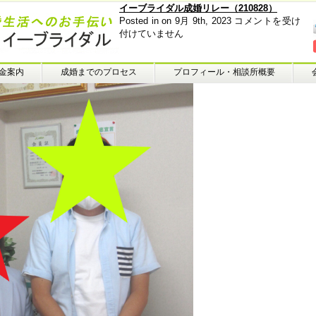
イーブライダル成婚リレー（210828）
イ
Posted in on 9月 9th, 2023
コメントを受け
ー
付けていません
ブ
ラ
イ
金案内
成婚までのプロセス
プロフィール・相談所概要
ダ
ル
成
婚
リ
レ
ー
（210828）
は