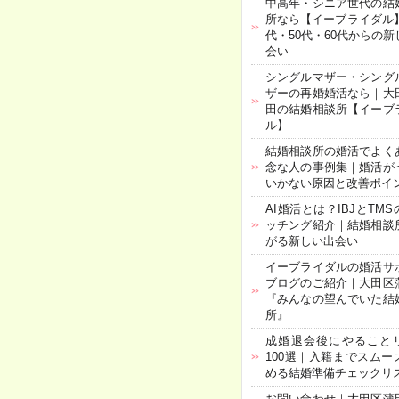
中高年・シニア世代の結
所なら【イーブライダル】
代・50代・60代からの新
会い
シングルマザー・シング
ザーの再婚婚活なら｜大
田の結婚相談所【イーブ
ル】
結婚相談所の婚活でよく
念な人の事例集｜婚活が
いかない原因と改善ポイ
AI婚活とは？IBJとTMS
ッチング紹介｜結婚相談
がる新しい出会い
イーブライダルの婚活サ
ブログのご紹介｜大田区
『みんなの望んでいた結
所』
成婚退会後にやること
100選｜入籍までスムー
める結婚準備チェックリ
お問い合わせ｜大田区蒲