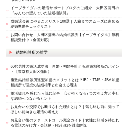
イーブライダルの婚活サポートブログのご紹介｜大田区蒲田の
『みんなの望んでいた結婚相談所』
成婚退会後にやることリスト100選｜入籍までスムーズに進める
結婚準備チェックリスト
お問い合わせ｜大田区蒲田の結婚相談所【イーブライダル】無料
相談受付中（全国対応）
結婚相談所の雑学
60代男性の婚活成功法｜再婚・初婚を叶える結婚相談所のポイン
ト【東京都大田区蒲田】
複数結婚相談所連盟加盟のメリットとは？IBJ・TMS・JBA加盟
相談所で理想の結婚相手と出会える理由
婚活疲れを感じたら読む記事｜心が軽くなる7つの考え方と幸せ
な結婚へつながるヒント
お見合いや交際でお断りされた理由とは？｜落ち込む前に知って
ほしい前向きな婚活の考え方
お見合い後のファーストコール完全ガイド｜女性に好感を持たれ
る電話のかけ方・会話例・NG行動を徹底解説