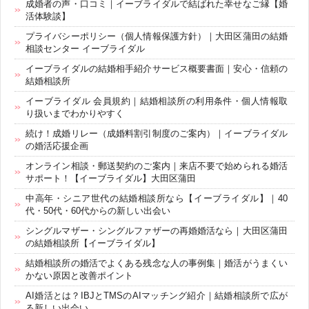
成婚者の声・口コミ｜イーブライダルで結ばれた幸せなご縁【婚
活体験談】
プライバシーポリシー（個人情報保護方針）｜大田区蒲田の結婚
相談センター イーブライダル
イーブライダルの結婚相手紹介サービス概要書面｜安心・信頼の
結婚相談所
イーブライダル 会員規約｜結婚相談所の利用条件・個人情報取
り扱いまでわかりやすく
続け！成婚リレー（成婚料割引制度のご案内）｜イーブライダル
の婚活応援企画
オンライン相談・郵送契約のご案内｜来店不要で始められる婚活
サポート！【イーブライダル】大田区蒲田
中高年・シニア世代の結婚相談所なら【イーブライダル】｜40
代・50代・60代からの新しい出会い
シングルマザー・シングルファザーの再婚婚活なら｜大田区蒲田
の結婚相談所【イーブライダル】
結婚相談所の婚活でよくある残念な人の事例集｜婚活がうまくい
かない原因と改善ポイント
AI婚活とは？IBJとTMSのAIマッチング紹介｜結婚相談所で広が
る新しい出会い