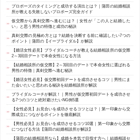
プロポーズのタイミングと成功する演出とは？｜蒲田の結婚相談
所が教える失敗しないプロポーズ完全ガイド
仮交際から真剣交際へ進むには？｜女性が「この人と結婚した
い」と思う男性の特徴と成功の秘訣
真剣交際の見極め方とは？結婚を決断する前に確認したい7つの
ポイント｜蒲田の【イーブライダル】が解説
【婚活女性必見】ブライダルコーチが教える結婚相談所の仮交際
2～3回目デートで本命女性になる方法
【結婚相談所の仮交際】2～3回目のデートで本命女性に選ばれる
男性の特徴｜真剣交際へ進む秘訣
【婚活女性必見】仮交際初回デートを成功させるコツ｜男性にま
た会いたいと思われる秘訣を結婚相談所が解説
ブライダルコーチが解説！｜男性が仮交際初回デートを成功させ
る7つのコツと絶対避けたいNG例5選
【女性必見】お見合いを成功させるコツとは？｜第一印象から交
際成立につながるポイントを徹底解説
【男性必見】お見合いを成功させるコツ10選｜第一印象から交際
につなげる方法【蒲田の結婚相談所が解説】
【蒲田の結婚相談所なら】成婚を本気で目指す方へ｜結婚相談セ