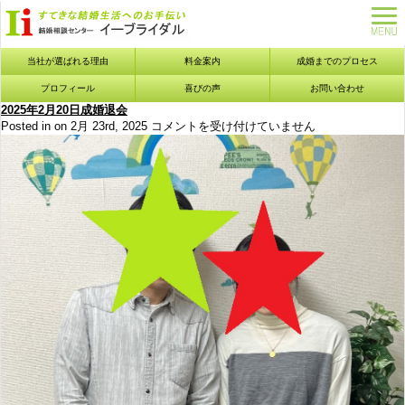
当社が選ばれる理由
料金案内
成婚までのプロセス
プロフィール
喜びの声
お問い合わせ
2025年2月20日成婚退会
2025
Posted in on 2月 23rd, 2025
コメントを受け付けていません
年
2
月
20
日
成
婚
退
会
は