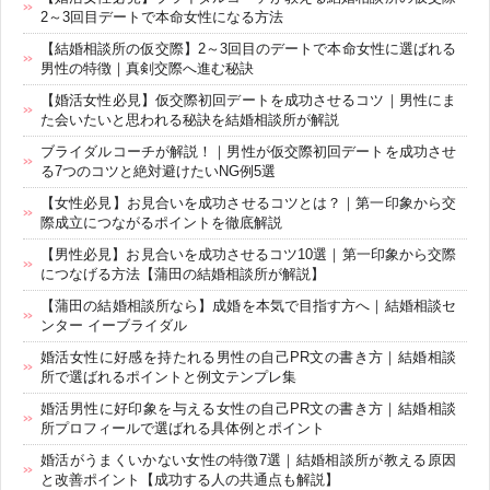
2～3回目デートで本命女性になる方法
【結婚相談所の仮交際】2～3回目のデートで本命女性に選ばれる
男性の特徴｜真剣交際へ進む秘訣
【婚活女性必見】仮交際初回デートを成功させるコツ｜男性にま
た会いたいと思われる秘訣を結婚相談所が解説
ブライダルコーチが解説！｜男性が仮交際初回デートを成功させ
る7つのコツと絶対避けたいNG例5選
【女性必見】お見合いを成功させるコツとは？｜第一印象から交
際成立につながるポイントを徹底解説
【男性必見】お見合いを成功させるコツ10選｜第一印象から交際
につなげる方法【蒲田の結婚相談所が解説】
【蒲田の結婚相談所なら】成婚を本気で目指す方へ｜結婚相談セ
ンター イーブライダル
婚活女性に好感を持たれる男性の自己PR文の書き方｜結婚相談
所で選ばれるポイントと例文テンプレ集
婚活男性に好印象を与える女性の自己PR文の書き方｜結婚相談
所プロフィールで選ばれる具体例とポイント
婚活がうまくいかない女性の特徴7選｜結婚相談所が教える原因
と改善ポイント【成功する人の共通点も解説】