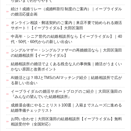
り扱いまでわかりやすく
続け！成婚リレー（成婚料割引制度のご案内）｜イーブライダル
の婚活応援企画
オンライン相談・郵送契約のご案内｜来店不要で始められる婚活
サポート！【イーブライダル】大田区蒲田
中高年・シニア世代の結婚相談所なら【イーブライダル】｜40
代・50代・60代からの新しい出会い
シングルマザー・シングルファザーの再婚婚活なら｜大田区蒲田
の結婚相談所【イーブライダル】
結婚相談所の婚活でよくある残念な人の事例集｜婚活がうまくい
かない原因と改善ポイント
AI婚活とは？IBJとTMSのAIマッチング紹介｜結婚相談所で広が
る新しい出会い
イーブライダルの婚活サポートブログのご紹介｜大田区蒲田の
『みんなの望んでいた結婚相談所』
成婚退会後にやることリスト100選｜入籍までスムーズに進める
結婚準備チェックリスト
お問い合わせ｜大田区蒲田の結婚相談所【イーブライダル】無料
相談受付中（全国対応）