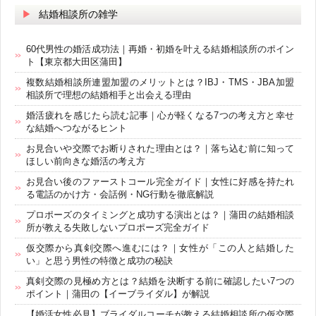
結婚相談所の雑学
60代男性の婚活成功法｜再婚・初婚を叶える結婚相談所のポイン
ト【東京都大田区蒲田】
複数結婚相談所連盟加盟のメリットとは？IBJ・TMS・JBA加盟
相談所で理想の結婚相手と出会える理由
婚活疲れを感じたら読む記事｜心が軽くなる7つの考え方と幸せ
な結婚へつながるヒント
お見合いや交際でお断りされた理由とは？｜落ち込む前に知って
ほしい前向きな婚活の考え方
お見合い後のファーストコール完全ガイド｜女性に好感を持たれ
る電話のかけ方・会話例・NG行動を徹底解説
プロポーズのタイミングと成功する演出とは？｜蒲田の結婚相談
所が教える失敗しないプロポーズ完全ガイド
仮交際から真剣交際へ進むには？｜女性が「この人と結婚した
い」と思う男性の特徴と成功の秘訣
真剣交際の見極め方とは？結婚を決断する前に確認したい7つの
ポイント｜蒲田の【イーブライダル】が解説
【婚活女性必見】ブライダルコーチが教える結婚相談所の仮交際